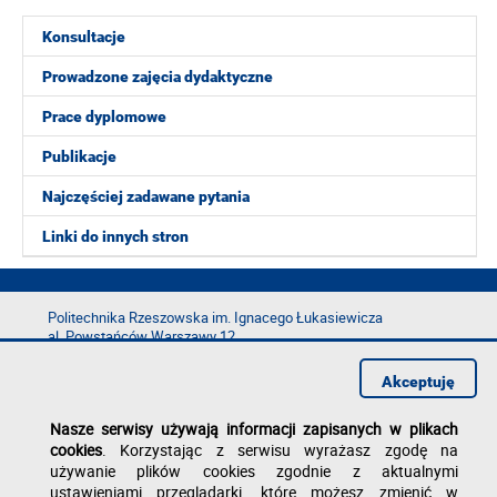
Konsultacje
Prowadzone zajęcia dydaktyczne
Prace dyplomowe
Publikacje
Najczęściej zadawane pytania
Linki do innych stron
Politechnika Rzeszowska im. Ignacego Łukasiewicza
al. Powstańców Warszawy 12
35-029 Rzeszów
Akceptuję
tel.: +48 17 865 11 00
fax: +48 17 854 12 60
Nasze serwisy używają informacji zapisanych w plikach
e-mail:
kancelaria@prz.edu.pl
cookies
. Korzystając z serwisu wyrażasz zgodę na
Deklaracja dostępności
używanie plików cookies zgodnie z aktualnymi
Polityka prywatności
ustawieniami przeglądarki, które możesz zmienić w