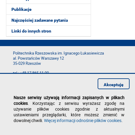
Publikacje
Najczęściej zadawane pytania
Linki do innych stron
Politechnika Rzeszowska im. Ignacego Łukasiewicza
al. Powstańców Warszawy 12
35-029 Rzeszów
tel.: +48 17 865 11 00
fax: +48 17 854 12 60
e-mail:
kancelaria@prz.edu.pl
Akceptuję
Deklaracja dostępności
Nasze serwisy używają informacji zapisanych w plikach
Polityka prywatności
cookies
. Korzystając z serwisu wyrażasz zgodę na
Zgłoś błąd na stronie
używanie plików cookies zgodnie z aktualnymi
ustawieniami przeglądarki, które możesz zmienić w
dowolnej chwili.
Więcej informacji odnośnie plików cookies
.