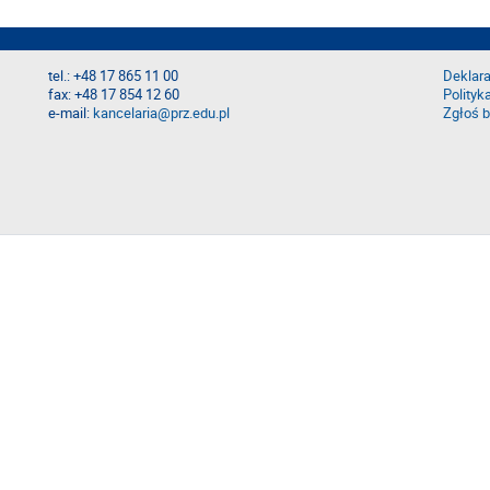
tel.: +48 17 865 11 00
Deklara
fax: +48 17 854 12 60
Polityk
e-mail:
kancelaria@prz.edu.pl
Zgłoś b